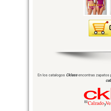
En los catalogos
Cklass
encontras zapatos
cab