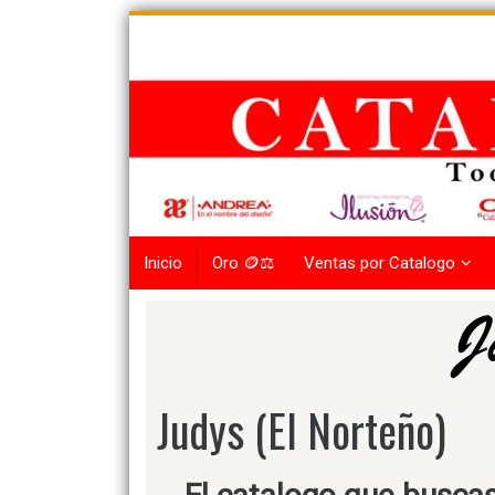
Skip
to
content
Inicio
Oro 🪙⚖️
Ventas por Catalogo
Judys (El Norteño)