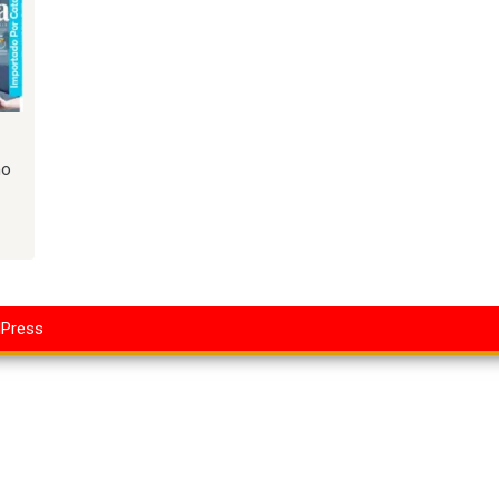
no
dPress