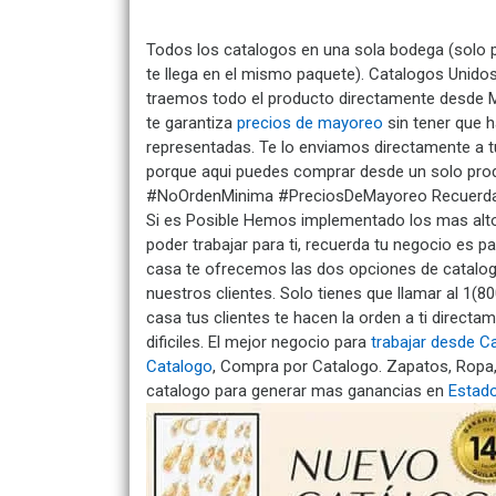
Todos los catalogos en una sola bodega (solo 
te llega en el mismo paquete). Catalogos Unido
traemos todo el producto directamente desde M
te garantiza
precios de mayoreo
sin tener que 
representadas. Te lo enviamos directamente a 
porque aqui puedes comprar desde un solo pr
#NoOrdenMinima #PreciosDeMayoreo Recuerda 
Si es Posible Hemos implementado los mas alto
poder trabajar para ti, recuerda tu negocio es p
casa te ofrecemos las dos opciones de catalo
nuestros clientes. Solo tienes que llamar al 1(8
casa tus clientes te hacen la orden a ti direct
dificiles. El mejor negocio para
trabajar desde C
Catalogo
, Compra por Catalogo. Zapatos, Ropa
catalogo para generar mas ganancias en
Estad