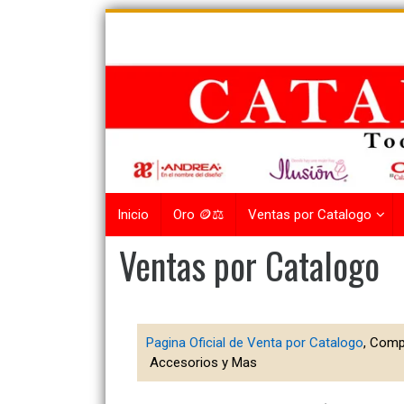
Skip
to
content
Inicio
Oro 🪙⚖️
Ventas por Catalogo
Ventas por Catalogo
Pagina Oficial de Venta por Catalogo
, Comp
Accesorios y Mas