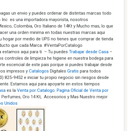
pagas un envio y puedes ordenar de distintas marcas todo
s Inc es una importadora mayorista, nosotros
exico, Colombia, Oro Italiano de 14Kt y Mucho mas, lo que
hacer una orden minima en todas nuestras marcas aqui
tu hogar por medio de UPS no tienes que comprar de tienda
oducto que cada Marca. #VentaPorCatalogo
estamos aqui para ti – Tu puedes
Trabajar desde Casa
–
s controles de limpieza he higiene en nuestra bodega para
arte escencial de este pais porque si puedes trabajar desde
gos impresos y
Catalogos
Digitales
Gratis
para todos
00) 825-9452 e iniciar tu propio negocio sin riesgos desde
amente. Estamos aqui para apoyarte en estos tiempos
asa
es la
Venta por Catalogo
.
Pagina Oficial de Venta por
, Perfumes, Oro 14 Kt, Accesorios y Mas Nuestro mejor
os Unidos