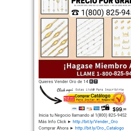
Quieres Vender Oro de 14 🅺🆃
Inicia tu Negocio llamando al 1(800) 825-9452
Más Info Click ►
http://bit.ly/Vender_Oro
Comprar Ahora ►
http://bit.ly/Oro_Catalogo