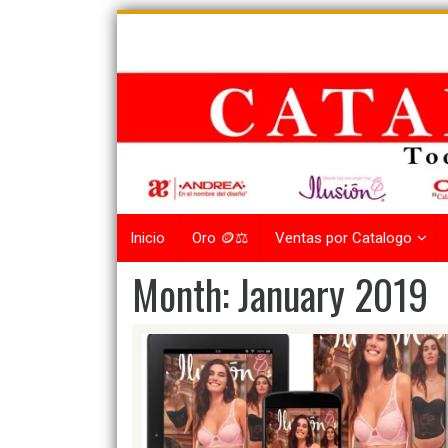
Skip
to
content
Inicio
Oro 🪙⚖️
Ventas por Catalogo
Month:
January 2019