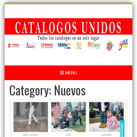
Skip
to
content
MENU
Category:
Nuevos