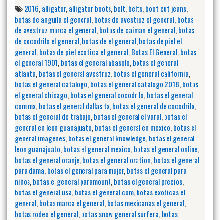
2016
,
alligator
,
alligator boots
,
belt
,
belts
,
boot cut jeans
,
botas de anguila el general
,
botas de avestruz el general
,
botas
de avestruz marca el general
,
botas de caiman el general
,
botas
de cocodrilo el general
,
botas de el general
,
botas de piel el
general
,
botas de piel exotica el general
,
Botas El General
,
botas
el general 1901
,
botas el general abasolo
,
botas el general
atlanta
,
botas el general avestruz
,
botas el general california
,
botas el general catalogo
,
botas el general catalogo 2018
,
botas
el general chicago
,
botas el general cocodrilo
,
botas el general
com mx
,
botas el general dallas tx
,
botas el general de cocodrilo
,
botas el general de trabajo
,
botas el general el varal
,
botas el
general en leon guanajuato
,
botas el general en mexico
,
botas el
general imagenes
,
botas el general knowledge
,
botas el general
leon guanajuato
,
botas el general mexico
,
botas el general online
,
botas el general oranje
,
botas el general oration
,
botas el general
para dama
,
botas el general para mujer
,
botas el general para
niños
,
botas el general paramount
,
botas el general precios
,
botas el general usa
,
botas el general.com
,
botas exoticas el
general
,
botas marca el general
,
botas mexicanas el general
,
botas rodeo el general
,
botas snow general surfera
,
botas