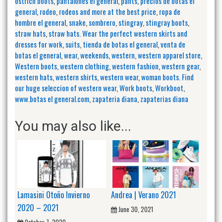
ostrich boots
,
pantalones el general
,
pants
,
precios de botas el
general
,
rodeo
,
rodeos and more at the best price
,
ropa de
hombre el general
,
snake
,
sombrero
,
stingray
,
stingray boots
,
straw hats
,
straw hats. Wear the perfect western skirts and
dresses for work
,
suits
,
tienda de botas el general
,
venta de
botas el general
,
wear
,
weekends
,
western
,
western apparel store
,
Western boots
,
western clothing
,
western fashion
,
western gear
,
western hats
,
western shirts
,
western wear
,
woman boots. Find
our huge seleccion of western wear
,
Work boots
,
Workboot
,
www.botas el general.com
,
zapateria diana
,
zapaterias diana
You may also like...
Lamasini Otoño Invierno
Andrea | Verano 2021
2020 – 2021
June 30, 2021
October 7, 2020