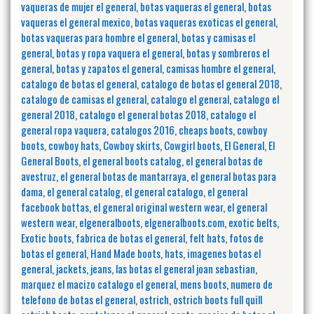
vaqueras de mujer el general
,
botas vaqueras el general
,
botas
vaqueras el general mexico
,
botas vaqueras exoticas el general
,
botas vaqueras para hombre el general
,
botas y camisas el
general
,
botas y ropa vaquera el general
,
botas y sombreros el
general
,
botas y zapatos el general
,
camisas hombre el general
,
catalogo de botas el general
,
catalogo de botas el general 2018
,
catalogo de camisas el general
,
catalogo el general
,
catalogo el
general 2018
,
catalogo el general botas 2018
,
catalogo el
general ropa vaquera
,
catalogos 2016
,
cheaps boots
,
cowboy
boots
,
cowboy hats
,
Cowboy skirts
,
Cowgirl boots
,
El General
,
El
General Boots
,
el general boots catalog
,
el general botas de
avestruz
,
el general botas de mantarraya
,
el general botas para
dama
,
el general catalog
,
el general catalogo
,
el general
facebook bottas
,
el general original western wear
,
el general
western wear
,
elgeneralboots
,
elgeneralboots.com
,
exotic belts
,
Exotic boots
,
fabrica de botas el general
,
felt hats
,
fotos de
botas el general
,
Hand Made boots
,
hats
,
imagenes botas el
general
,
jackets
,
jeans
,
las botas el general joan sebastian
,
marquez el macizo catalogo el general
,
mens boots
,
numero de
telefono de botas el general
,
ostrich
,
ostrich boots full quill