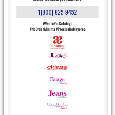
1(800) 825-9452
#VentaPorCatalogo
#NoOrdenMinima
#PreciosDeMayoreo