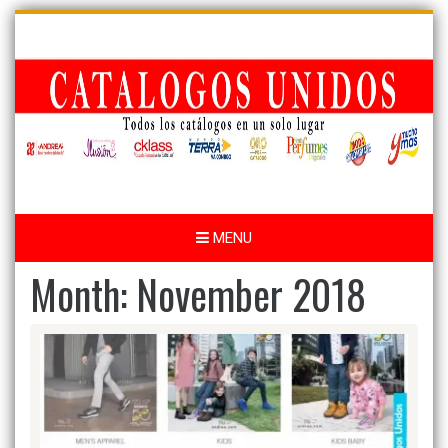
Skip
to
content
MENU
Month:
November 2018