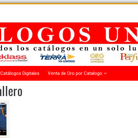
Catálogos Digitales
Venta de Oro por Catalogo
llero