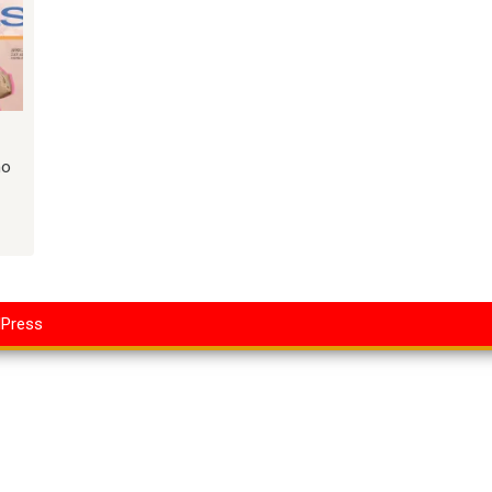
no
dPress