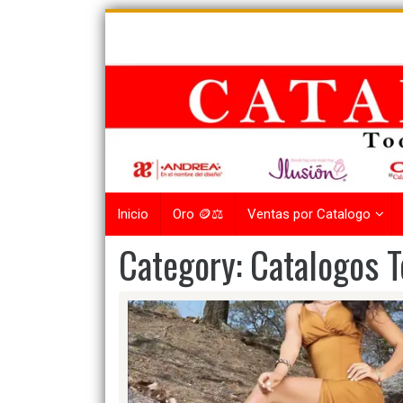
Skip
to
content
Inicio
Oro 🪙⚖️
Ventas por Catalogo
Category:
Catalogos T