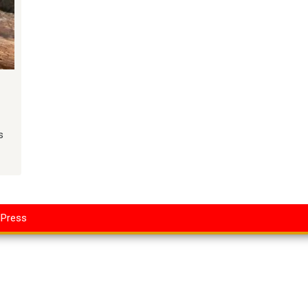
s
dPress