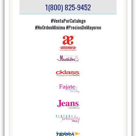
1(800) 825-9452
#VentaPorCatalogo
#NoOrdenMinima
#PreciosDeMayoreo