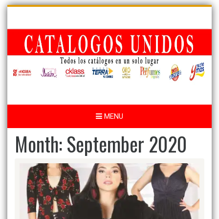
Skip
to
content
MENU
Month:
September 2020