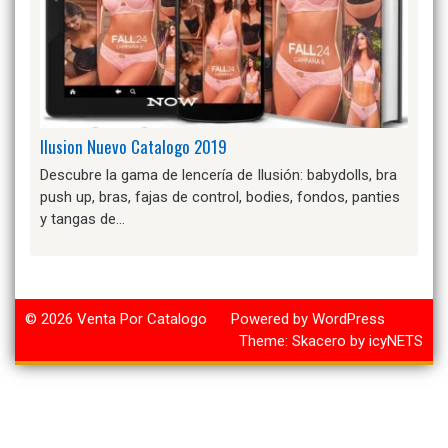
Ilusion Nuevo Catalogo 2019
Descubre la gama de lencería de Ilusión: babydolls, bra
push up, bras, fajas de control, bodies, fondos, panties
y tangas de…
© 2026
Venta Por Catalogo
Powered by WordPress
Theme:
Skacero
by
icyNETS