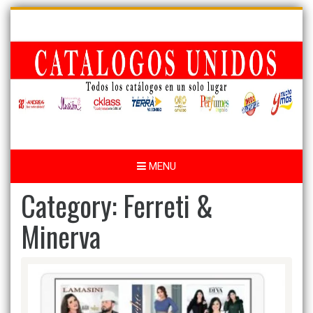
Skip
to
content
MENU
Category:
Ferreti &
Minerva