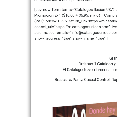
[buy-now-form terms=”Catalogos Ilusion USA” d
Promocion 2×1 ($10.00 + $6.95/envio) Compras
(2×1)” price=”16.95″ return_url=”https://m.cat
cancel_url=”https://m.catalogosunidos.com” liv
sale_notice_emails=”info@catalogosunidos.co
show_address=”true” show_name=”true” ]
Gra
Ordenas
1 Catalogo
y
El
Catalogo Ilusion
Lenceria con
Brassiere, Panty, Casual Control, Rop