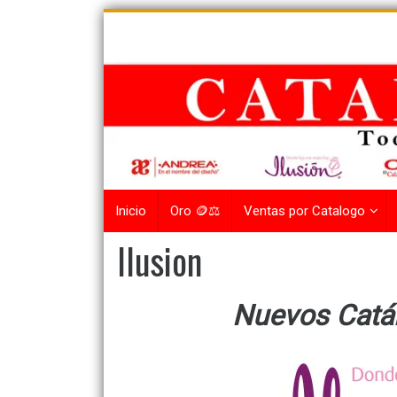
Skip
to
content
Inicio
Oro 🪙⚖️
Ventas por Catalogo
Ilusion
Nuevos Catá