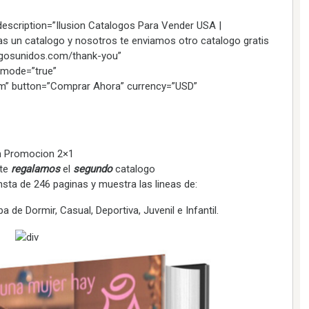
escription=”Ilusion Catalogos Para Vender USA |
 un catalogo y nosotros te enviamos otro catalogo gratis
alogosunidos.com/thank-you”
emode=”true”
m” button=”Comprar Ahora” currency=”USD”
n Promocion 2×1
 te
regalamos
el
segundo
catalogo
sta de 246 paginas y muestra las lineas de:
a de Dormir, Casual, Deportiva, Juvenil e Infantil.