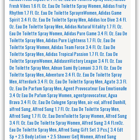
Fresh Vibes 1.6 Fl. Oz. Eau De Toilette Spray Women
,
Adidas Fruity
Rhythm 1.7 Fl. Oz. Eau De Toilette SprayrnWomen
,
Adidas Game
Spirit 3.4 Fl. Oz. Eau De Toilette Spray Men
,
Adidas Ice Dive 3.4 Fl.
Oz. Eau De Toilette Spray Men
,
Adidas Natural Vitality 1.7 Fl. Oz.
Eau De Toilette Spray Women
,
Adidas Pure Game 3.4 Fl. Oz. Eau De
Toilette Spray Men
,
Adidas Pure Lightness 1.7 Fl. Oz. Eau De
Toilette Spray Women
,
Adidas Team Force 3.4 Fl. Oz. Eau De
Toilette Spray Men
,
Adidas Tropical Passion 1.7 Fl. Oz. Eau De
Toilette SprayrnWomen
,
AdidasrnVictory League 3.4 Fl. Oz. Eau
De Toilette Spray Men
,
Adnan Sami By Lomani 3.3 Fl. Oz. Eau De
Toilette Spray Men
,
Adventure 3.4 Fl. Oz. Eau De Toilette Spray
Men
,
Afterdark 3.4 Fl. Oz. Eau De Toilette Spray Men
,
Agate 3.3 Fl.
Oz. Eau De Parfum Spray Men
,
Agent Provocateur Eau Emotionalle
3.4 Oz Eau De Pafum Spray Women
,
agentprovocateur
,
Agua
Brava 3.4 Fl. Oz. Eau De Cologne Spray Men
,
air-val
,
alfred Dunhill
,
alfred Sung
,
Alfred Sung 1.7 Fl. Oz. Eau De Toilette Spray Men
,
Alfred Sung 1.7 Fl. Oz. Eau DernToilette Spray Women
,
Alfred Sung
3.4 Fl. Oz. Eau De Toilette Spray Women
,
Alfred Sung 3.4 Fl.rnOz.
Eau De Toilette Spray Men
,
Alfred Sung Gift Set 3 Pcs.[ 3.4 Edt
Sp + 2.5 Body Lotion + 2.5 Shower Gel] Women
,
Alfred Sung