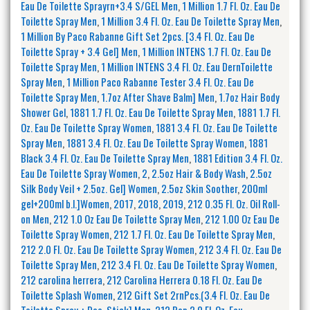
Eau De Toilette Sprayrn+3.4 S/GEL Men
,
1 Million 1.7 Fl. Oz. Eau De
Toilette Spray Men
,
1 Million 3.4 Fl. Oz. Eau De Toilette Spray Men
,
1 Million By Paco Rabanne Gift Set 2pcs. [3.4 Fl. Oz. Eau De
Toilette Spray + 3.4 Gel] Men
,
1 Million INTENS 1.7 Fl. Oz. Eau De
Toilette Spray Men
,
1 Million INTENS 3.4 Fl. Oz. Eau DernToilette
Spray Men
,
1 Million Paco Rabanne Tester 3.4 Fl. Oz. Eau De
Toilette Spray Men
,
1.7oz After Shave Balm] Men
,
1.7oz Hair Body
Shower Gel
,
1881 1.7 Fl. Oz. Eau De Toilette Spray Men
,
1881 1.7 Fl.
Oz. Eau De Toilette Spray Women
,
1881 3.4 Fl. Oz. Eau De Toilette
Spray Men
,
1881 3.4 Fl. Oz. Eau De Toilette Spray Women
,
1881
Black 3.4 Fl. Oz. Eau De Toilette Spray Men
,
1881 Edition 3.4 Fl. Oz.
Eau De Toilette Spray Women
,
2
,
2.5oz Hair & Body Wash
,
2.5oz
Silk Body Veil + 2.5oz. Gel] Women
,
2.5oz Skin Soother
,
200ml
gel+200ml b.l.]Women
,
2017
,
2018
,
2019
,
212 0.35 Fl. Oz. Oil Roll-
on Men
,
212 1.0 Oz Eau De Toilette Spray Men
,
212 1.00 Oz Eau De
Toilette Spray Women
,
212 1.7 Fl. Oz. Eau De Toilette Spray Men
,
212 2.0 Fl. Oz. Eau De Toilette Spray Women
,
212 3.4 Fl. Oz. Eau De
Toilette Spray Men
,
212 3.4 Fl. Oz. Eau De Toilette Spray Women
,
212 carolina herrera
,
212 Carolina Herrera 0.18 Fl. Oz. Eau De
Toilette Splash Women
,
212 Gift Set 2rnPcs.(3.4 Fl. Oz. Eau De
Toilette Spray + Deo. Stick] Men
,
212 Pop 2.0 Fl. Oz. Eau