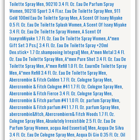
Toilette Spray Men
,
90210 3.4 Fl. Oz. Eau De Parfum Spray
Women
,
90210 Sport 3.4 Fl.oz. Eau De Toilette Spray Men
,
911
Gold 100ml Eau De Toilette Spray Men
,
A Scent Of Issey Miyake
0.5 Fl. Oz. Eau De Toilette Splash Women
,
A Scent Of Issey Miyake
3.4 Fl. Oz. Eau De Toilette Spray Women
,
A Scent Of
IsseyrnMiyake 1.7 Fl. Oz. Eau De Toilette Spray Women
,
A*men
Gift Set 3 Pcs.[ 3.4 Fl. Oz. Eau De Toilette Spray +20ml
Deo.stick+ 1.7 Oz.shampooing Integral] Men
,
A*men Metal 3.4 Fl.
Oz. Eau De Toilette Spray Men
,
A*men Pure Shot 3.4 Fl. Oz. Eau De
Toilette Spray Men
,
A*men Refill 1.0 Fl. Oz. EaurnDe Toilette Spray
Men
,
A*men Refill 3.4 Fl. Oz. Eau De Toilette Spray Men
,
Abercrombie & Fitch Colden 1.7 Fl. Oz. Cologne Spray Men
,
Abercrombie & Fitch Cologne #41 1.7 Fl. Oz. Cologne Spray Men
,
Abercrombie & Fitch Fierce 3.4 Fl. Oz. Cologne Spray Men
,
Abercrombie & Fitch parfum #41 1.0 Fl. Oz. parfum Spray Men
,
Abercrombie & Fitch parfum #41 1.7 Fl. Oz. parfum Spray Men
,
abercrombie&fitch
,
Abercrombiern& Fitch Woods 1.7 Fl. Oz.
Cologne Spray Men
,
Absolutely Irresistible 2.5 Fl. Oz. Eau De
Parfum Spray Women
,
acqua And Essential] Men
,
Acqua De Silva
3.4 Fl. Oz. Eau De Cologne Spray Men
,
Acqua Di Gio 0.35 Fl. Oz. Oil