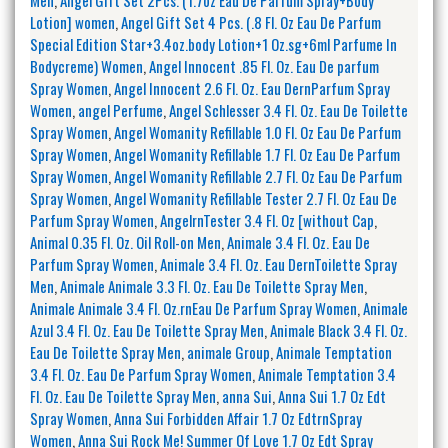
Lotion] women
,
Angel Gift Set 4 Pcs. (.8 Fl. Oz Eau De Parfum
Special Edition Star+3.4oz.body Lotion+1 Oz.sg+6ml Parfume In
Bodycreme) Women
,
Angel Innocent .85 Fl. Oz. Eau De parfum
Spray Women
,
Angel Innocent 2.6 Fl. Oz. Eau DernParfum Spray
Women
,
angel Perfume
,
Angel Schlesser 3.4 Fl. Oz. Eau De Toilette
Spray Women
,
Angel Womanity Refillable 1.0 Fl. Oz Eau De Parfum
Spray Women
,
Angel Womanity Refillable 1.7 Fl. Oz Eau De Parfum
Spray Women
,
Angel Womanity Refillable 2.7 Fl. Oz Eau De Parfum
Spray Women
,
Angel Womanity Refillable Tester 2.7 Fl. Oz Eau De
Parfum Spray Women
,
AngelrnTester 3.4 Fl. Oz [without Cap
,
Animal 0.35 Fl. Oz. Oil Roll-on Men
,
Animale 3.4 Fl. Oz. Eau De
Parfum Spray Women
,
Animale 3.4 Fl. Oz. Eau DernToilette Spray
Men
,
Animale Animale 3.3 Fl. Oz. Eau De Toilette Spray Men
,
Animale Animale 3.4 Fl. Oz.rnEau De Parfum Spray Women
,
Animale
Azul 3.4 Fl. Oz. Eau De Toilette Spray Men
,
Animale Black 3.4 Fl. Oz.
Eau De Toilette Spray Men
,
animale Group
,
Animale Temptation
3.4 Fl. Oz. Eau De Parfum Spray Women
,
Animale Temptation 3.4
Fl. Oz. Eau De Toilette Spray Men
,
anna Sui
,
Anna Sui 1.7 Oz Edt
Spray Women
,
Anna Sui Forbidden Affair 1.7 Oz EdtrnSpray
Women
,
Anna Sui Rock Me! Summer Of Love 1.7 Oz Edt Spray