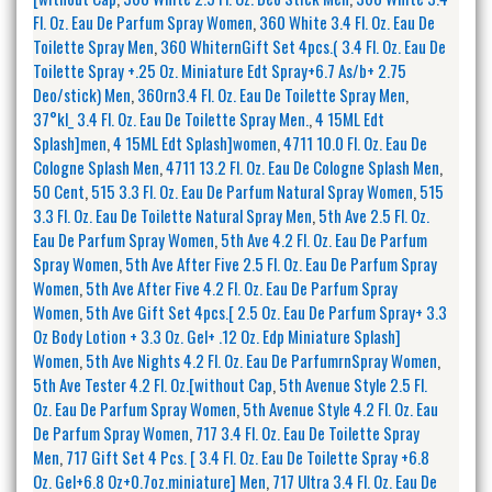
Fl. Oz. Eau De Parfum Spray Women
,
360 White 3.4 Fl. Oz. Eau De
Toilette Spray Men
,
360 WhiternGift Set 4pcs.( 3.4 Fl. Oz. Eau De
Toilette Spray +.25 Oz. Miniature Edt Spray+6.7 As/b+ 2.75
Deo/stick) Men
,
360rn3.4 Fl. Oz. Eau De Toilette Spray Men
,
37°kl_ 3.4 Fl. Oz. Eau De Toilette Spray Men.
,
4 15ML Edt
Splash]men
,
4 15ML Edt Splash]women
,
4711 10.0 Fl. Oz. Eau De
Cologne Splash Men
,
4711 13.2 Fl. Oz. Eau De Cologne Splash Men
,
50 Cent
,
515 3.3 Fl. Oz. Eau De Parfum Natural Spray Women
,
515
3.3 Fl. Oz. Eau De Toilette Natural Spray Men
,
5th Ave 2.5 Fl. Oz.
Eau De Parfum Spray Women
,
5th Ave 4.2 Fl. Oz. Eau De Parfum
Spray Women
,
5th Ave After Five 2.5 Fl. Oz. Eau De Parfum Spray
Women
,
5th Ave After Five 4.2 Fl. Oz. Eau De Parfum Spray
Women
,
5th Ave Gift Set 4pcs.[ 2.5 Oz. Eau De Parfum Spray+ 3.3
Oz Body Lotion + 3.3 Oz. Gel+ .12 Oz. Edp Miniature Splash]
Women
,
5th Ave Nights 4.2 Fl. Oz. Eau De ParfumrnSpray Women
,
5th Ave Tester 4.2 Fl. Oz.[without Cap
,
5th Avenue Style 2.5 Fl.
Oz. Eau De Parfum Spray Women
,
5th Avenue Style 4.2 Fl. Oz. Eau
De Parfum Spray Women
,
717 3.4 Fl. Oz. Eau De Toilette Spray
Men
,
717 Gift Set 4 Pcs. [ 3.4 Fl. Oz. Eau De Toilette Spray +6.8
Oz. Gel+6.8 Oz+0.7oz.miniature] Men
,
717 Ultra 3.4 Fl. Oz. Eau De