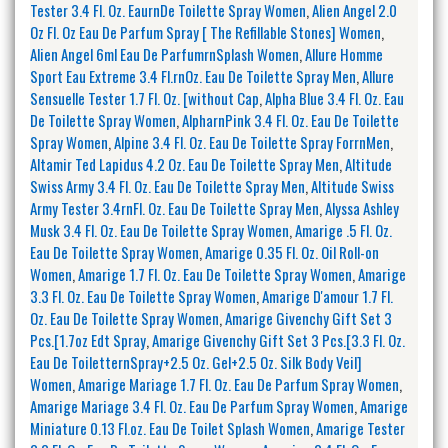
Tester 3.4 Fl. Oz. EaurnDe Toilette Spray Women
,
Alien Angel 2.0
Oz Fl. Oz Eau De Parfum Spray [ The Refillable Stones] Women
,
Alien Angel 6ml Eau De ParfumrnSplash Women
,
Allure Homme
Sport Eau Extreme 3.4 Fl.rnOz. Eau De Toilette Spray Men
,
Allure
Sensuelle Tester 1.7 Fl. Oz. [without Cap
,
Alpha Blue 3.4 Fl. Oz. Eau
De Toilette Spray Women
,
AlpharnPink 3.4 Fl. Oz. Eau De Toilette
Spray Women
,
Alpine 3.4 Fl. Oz. Eau De Toilette Spray ForrnMen
,
Altamir Ted Lapidus 4.2 Oz. Eau De Toilette Spray Men
,
Altitude
Swiss Army 3.4 Fl. Oz. Eau De Toilette Spray Men
,
Altitude Swiss
Army Tester 3.4rnFl. Oz. Eau De Toilette Spray Men
,
Alyssa Ashley
Musk 3.4 Fl. Oz. Eau De Toilette Spray Women
,
Amarige .5 Fl. Oz.
Eau De Toilette Spray Women
,
Amarige 0.35 Fl. Oz. Oil Roll-on
Women
,
Amarige 1.7 Fl. Oz. Eau De Toilette Spray Women
,
Amarige
3.3 Fl. Oz. Eau De Toilette Spray Women
,
Amarige D'amour 1.7 Fl.
Oz. Eau De Toilette Spray Women
,
Amarige Givenchy Gift Set 3
Pcs.[1.7oz Edt Spray
,
Amarige Givenchy Gift Set 3 Pcs.[3.3 Fl. Oz.
Eau De ToiletternSpray+2.5 Oz. Gel+2.5 Oz. Silk Body Veil]
Women
,
Amarige Mariage 1.7 Fl. Oz. Eau De Parfum Spray Women
,
Amarige Mariage 3.4 Fl. Oz. Eau De Parfum Spray Women
,
Amarige
Miniature 0.13 Fl.oz. Eau De Toilet Splash Women
,
Amarige Tester