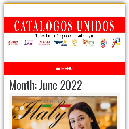
Skip
to
content
MENU
Month:
June 2022