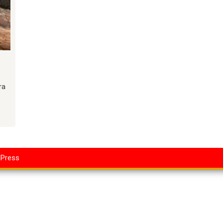
ra
dPress