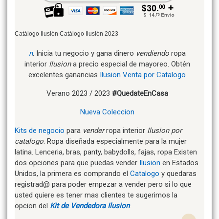
Catálogo Ilusión Catálogo Ilusión 2023
n
. Inicia tu negocio y gana dinero
vendiendo
ropa
interior
Ilusion
a precio especial de mayoreo. Obtén
excelentes ganancias
Ilusion
Venta por Catalogo
Verano 2023 / 2023
#QuedateEnCasa
Nueva Coleccion
Kits de negocio
para
vender
ropa interior
Ilusion por
catalogo
. Ropa diseñada especialmente para la mujer
latina. Lenceria, bras, panty, babydolls, fajas, ropa Existen
dos opciones para que puedas vender
Ilusion
en Estados
Unidos, la primera es comprando el
Catalogo
y quedaras
registrad@ para poder empezar a vender pero si lo que
usted quiere es tener mas clientes te sugerimos la
opcion del
Kit de Vendedora Ilusion
.