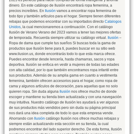
dinero. En este catálogo de Ilusión encontrará ropa femenina, a
precios increíbles. En
Ilusión
vamos a encontrar ropa femenina de
todo tipo y también artículos para el hogar. Siempre tienen diferentes
rebajas que podemos encontrar con su importados directo
Catalogos
Unidos
, la cual mencionaremos a continuación. Con el catálogo
Ilusión de Verano Verano del 2023 vamos a tener las mejores ofertas
de temporada. Recuerda siempre utilizar su catálogo virtual.
Ilusión
–
Ropa de dama que cumple tus sueños Si buscas toda la gama de
productos que Ilusión tiene para ti, puedes buscar en su sitio web
www.ilusion.us, donde encontrarás todo lo que esta marca ofrece.
Puedes encontrar desde lencería, hasta chamarras, sacos y ropa
deportiva. Ilusión se enfoca en vestir a mujeres de todas las edades
con alta calidad, por lo que también encontramos ropa infantil entre
sus productos. Además de su amplia gama en cuanto a vestimenta
femenina, también ofrecen accesorios para el hogar, como ropa de
cama y algunos artículos de decoración, para aquellas que no solo
quieren ropa. Sin duda alguna
Ilusión
nos ofrece mucho de donde
escoger y mantiene su tienda bien actualizada y con una navegación
muy intuitiva. Nuestro catálogo de Ilusión les ayudará a ver algunos
de sus productos más vendidos pero sin duda su página principal
nos dará una idea completa de todo lo que esta empresa vende.
Ahorrando con
Ilusión
catálogo Ilusión nos ofrece muchas rebajas y
siempre están actualizando esta sección en su tienda, la cual
podremos encontrar del lado superior derecho. De esta forma, Ilusión