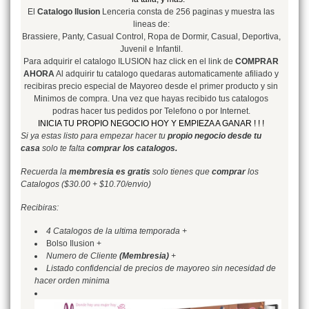
El
Catalogo Ilusion
Lenceria consta de 256 paginas y muestra las
lineas de:
Brassiere, Panty, Casual Control, Ropa de Dormir, Casual, Deportiva,
Juvenil e Infantil.
Para adquirir el catalogo ILUSION haz click en el link de
COMPRAR
AHORA
Al adquirir tu catalogo quedaras automaticamente afiliado y
recibiras precio especial de Mayoreo desde el primer producto y sin
Minimos de compra. Una vez que hayas recibido tus catalogos
podras hacer tus pedidos por Telefono o por Internet.
INICIA TU PROPIO NEGOCIO HOY Y EMPIEZA A GANAR ! ! !
Si ya estas listo para empezar hacer tu
propio negocio desde tu
casa
solo te falta
comprar los catalogos.
Recuerda la
membresia es gratis
solo tienes que
comprar
los
Catalogos ($30.00 + $10.70/envio)
Recibiras:
4 Catalogos de la ultima temporada +
Bolso Ilusion +
Numero de Cliente
(Membresia)
+
Listado confidencial de precios de mayoreo sin necesidad de
hacer orden minima