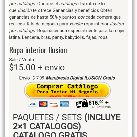
por catálogo
. Conoce el
catálogo
disfruta de lo
que
ilusión
te ofrece Ganancias y beneficios Obtén
ganancias de hasta 50% y puntos
por
cada compra que
realices. Kits de negocio para
vender
ropa interior
Ilusion
por catalogo
. Ropa diseñada especialmente para la mujer
latina. Lenceria, bras, panty, babydolls, fajas, ropa.
Ropa interior Ilusion
Sale / Venta
$15.00 + envio
Envio $ 7.99
Membresia Digital ILUSION Gratis
PAQUETES / SETS
(INCLUYE
2×1 CATALOGOS)
CATALOGO GRATIS