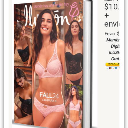
$10.0
+
envio
Envio $ 7.9
Membresia
Digital
ILUSION
Gratis