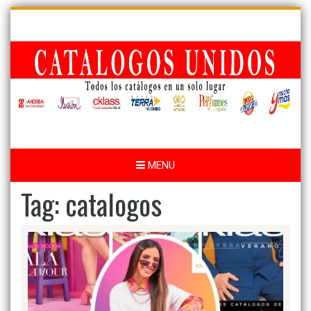
Skip
to
content
MENU
Tag:
catalogos