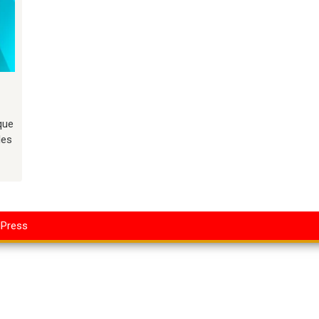
que
les
dPress