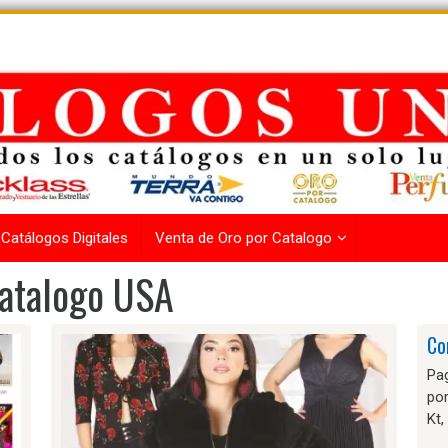
Catálogos Digitales
Venta de Oro por Catalogo
Catalogo USA
Co
Pag
po
Kt