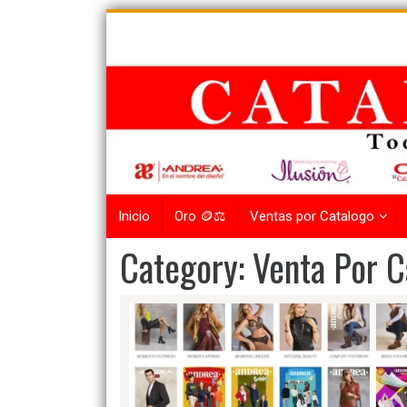
Skip
to
content
Inicio
Oro 🪙⚖️
Ventas por Catalogo
Category:
Venta Por 