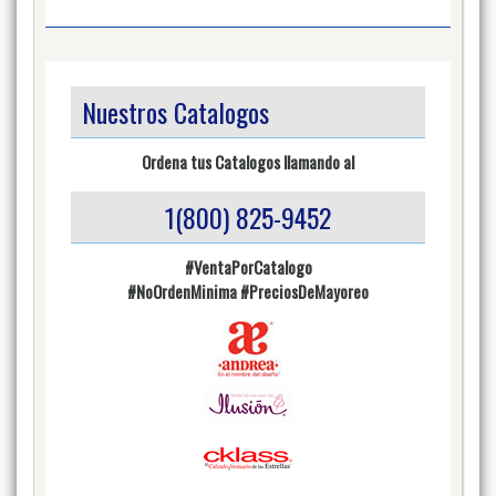
Nuestros Catalogos
Ordena tus Catalogos llamando al
1(800) 825-9452
#VentaPorCatalogo
#NoOrdenMinima
#PreciosDeMayoreo