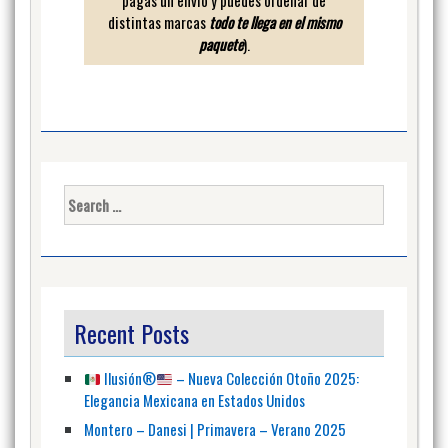
pagas un envio y puedes ordenar de
distintas marcas
todo te llega en el mismo
paquete
).
Search
for:
Recent Posts
Ilusión
®️
– Nueva Colección Otoño 2025:
Elegancia Mexicana en Estados Unidos
Montero – Danesi | Primavera – Verano 2025