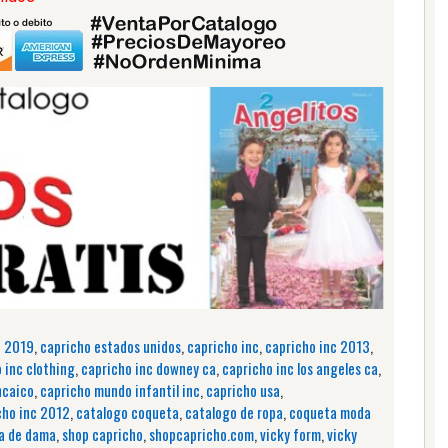
o 2019
,
capricho estados unidos
,
capricho inc
,
capricho inc 2013
,
 inc clothing
,
capricho inc downey ca
,
capricho inc los angeles ca
,
ncaico
,
capricho mundo infantil inc
,
capricho usa
,
cho inc 2012
,
catalogo coqueta
,
catalogo de ropa
,
coqueta moda
a de dama
,
shop capricho
,
shopcapricho.com
,
vicky form
,
vicky