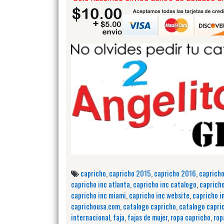
capricho
,
capricho 2015
,
capricho 2016
,
caprich
capricho inc atlanta
,
capricho inc catalogo
,
capricho
capricho inc miami
,
capricho inc website
,
capricho i
caprichousa.com
,
catalogo capricho
,
catalogo capri
internacional
,
faja
,
fajas de mujer
,
ropa capricho
,
rop