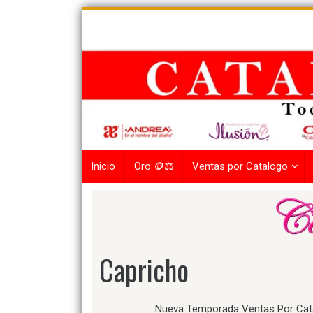
Skip
to
content
Inicio
Oro 🪙⚖️
Ventas por Catalogo
Capricho
Nueva Temporada Ventas Por Cat