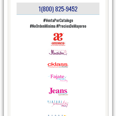
1(800) 825-9452
#VentaPorCatalogo
#NoOrdenMinima
#PreciosDeMayoreo