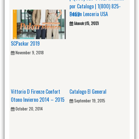
por Catalogo | 1(800) 825-
Ilusion Lenceria USA
9452
January 5, 2015
March 30, 2021
SCPackar 2019
November 9, 2018
Vittorio D Firenze Confort
Catalogo El General
Otono Invierno 2014 – 2015
September 19, 2015
October 20, 2014