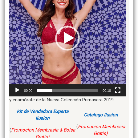
00:00
00:10
y enamórate de la Nueva Colección Primavera 2019.
Kit de Vendedora Experta
Catalogo Ilusion
Ilusion
(
Promocion Membresia
(
Promocion Membresia & Bolsa
Gratis)
Gratis)