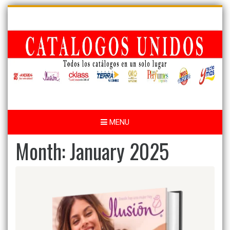
Skip
to
content
MENU
Month:
January 2025