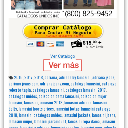
Ver Catalogo
2016
,
2017
,
2018
,
adriana
,
adriana by lamasini
,
adriana jeans
,
adriana jeans com
,
adrianajeans.com
,
catalogo lamasini
,
catalogo
roberto tapia
,
catalogos lamasini
,
catalogos lamasini 2017
,
catalogos unidos
,
coleccion dama lamasini
,
coleccion mujer
lamasini
,
lamasini
,
lamasini 2018
,
lamasini adriana
,
lamasini
belts
,
lamasini boots prices
,
lamasini botas
,
lamasini catalogo
2018
,
lamasini catalogos unidos
,
lamasini jackets
,
lamasini jeans
,
lamasini mujer
,
lamasini paramount
,
lamasini ropa dama
,
lamasini
sacos
,
lamasini y adriana
,
lamasini zapatos
,
lamasini.com
,
roberto