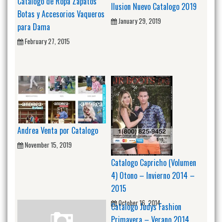
Catalogo de Ropa Zapatos
Ilusion Nuevo Catalogo 2019
Botas y Accesorios Vaqueros
January 29, 2019
para Dama
February 27, 2015
Andrea Venta por Catalogo
November 15, 2019
Catalogo Capricho (Volumen
4) Otono – Invierno 2014 –
2015
October 16, 2014
Catalogo Judys Fashion
Primavera – Verano 2014