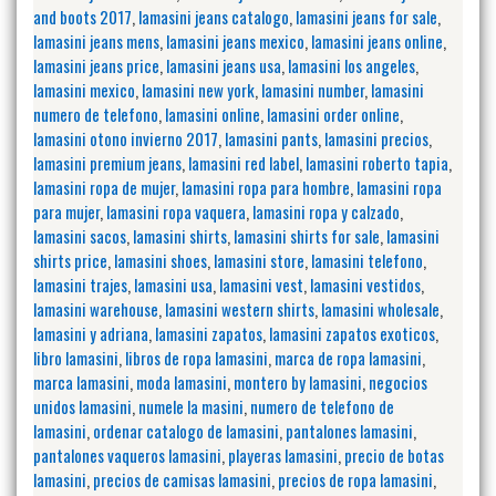
and boots 2017
,
lamasini jeans catalogo
,
lamasini jeans for sale
,
lamasini jeans mens
,
lamasini jeans mexico
,
lamasini jeans online
,
lamasini jeans price
,
lamasini jeans usa
,
lamasini los angeles
,
lamasini mexico
,
lamasini new york
,
lamasini number
,
lamasini
numero de telefono
,
lamasini online
,
lamasini order online
,
lamasini otono invierno 2017
,
lamasini pants
,
lamasini precios
,
lamasini premium jeans
,
lamasini red label
,
lamasini roberto tapia
,
lamasini ropa de mujer
,
lamasini ropa para hombre
,
lamasini ropa
para mujer
,
lamasini ropa vaquera
,
lamasini ropa y calzado
,
lamasini sacos
,
lamasini shirts
,
lamasini shirts for sale
,
lamasini
shirts price
,
lamasini shoes
,
lamasini store
,
lamasini telefono
,
lamasini trajes
,
lamasini usa
,
lamasini vest
,
lamasini vestidos
,
lamasini warehouse
,
lamasini western shirts
,
lamasini wholesale
,
lamasini y adriana
,
lamasini zapatos
,
lamasini zapatos exoticos
,
libro lamasini
,
libros de ropa lamasini
,
marca de ropa lamasini
,
marca lamasini
,
moda lamasini
,
montero by lamasini
,
negocios
unidos lamasini
,
numele la masini
,
numero de telefono de
lamasini
,
ordenar catalogo de lamasini
,
pantalones lamasini
,
pantalones vaqueros lamasini
,
playeras lamasini
,
precio de botas
lamasini
,
precios de camisas lamasini
,
precios de ropa lamasini
,