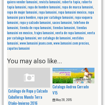
quiero vender lamasini
,
revista lamasini
,
roberto tapia
,
roberto
tapia lamasini
,
ropa de hombre lamasini
,
ropa de marca lamasini
,
ropa de mujer lamasini
,
ropa lamasini
,
ropa lamasini mexico
,
ropa
lamasini para hombre
,
ropa por catalogo lamasini
,
ropa vaquera
lamasini
,
ropa y calzado lamasini
,
sacos lamasini
,
telefono de
lamasini
,
tienda de ropa lamasini
,
tiendas lamasini
,
tiendas
lamasini en mexico
,
trajes lamasini
,
venta de ropa lamasini
,
venta
por catalogo lamasini
,
ver catalogo de lamasini
,
vestidos
lamasini
,
www.lamasini jeans.com
,
www.lamasini.com precios
,
zapatos lamasini
You may also like...
Catalogo Andrea Cerrado
Catálogo de Ropa y Calzado
V15
Caballeros Mundo Terra
May 28, 2015
Otoño-Invierno 2016