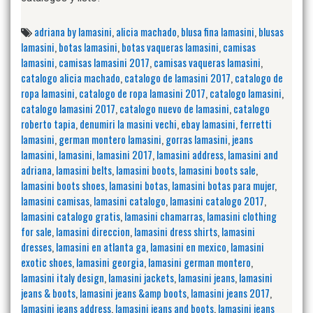
adriana by lamasini
,
alicia machado
,
blusa fina lamasini
,
blusas
lamasini
,
botas lamasini
,
botas vaqueras lamasini
,
camisas
lamasini
,
camisas lamasini 2017
,
camisas vaqueras lamasini
,
catalogo alicia machado
,
catalogo de lamasini 2017
,
catalogo de
ropa lamasini
,
catalogo de ropa lamasini 2017
,
catalogo lamasini
,
catalogo lamasini 2017
,
catalogo nuevo de lamasini
,
catalogo
roberto tapia
,
denumiri la masini vechi
,
ebay lamasini
,
ferretti
lamasini
,
german montero lamasini
,
gorras lamasini
,
jeans
lamasini
,
lamasini
,
lamasini 2017
,
lamasini address
,
lamasini and
adriana
,
lamasini belts
,
lamasini boots
,
lamasini boots sale
,
lamasini boots shoes
,
lamasini botas
,
lamasini botas para mujer
,
lamasini camisas
,
lamasini catalogo
,
lamasini catalogo 2017
,
lamasini catalogo gratis
,
lamasini chamarras
,
lamasini clothing
for sale
,
lamasini direccion
,
lamasini dress shirts
,
lamasini
dresses
,
lamasini en atlanta ga
,
lamasini en mexico
,
lamasini
exotic shoes
,
lamasini georgia
,
lamasini german montero
,
lamasini italy design
,
lamasini jackets
,
lamasini jeans
,
lamasini
jeans & boots
,
lamasini jeans &amp boots
,
lamasini jeans 2017
,
lamasini jeans address
,
lamasini jeans and boots
,
lamasini jeans