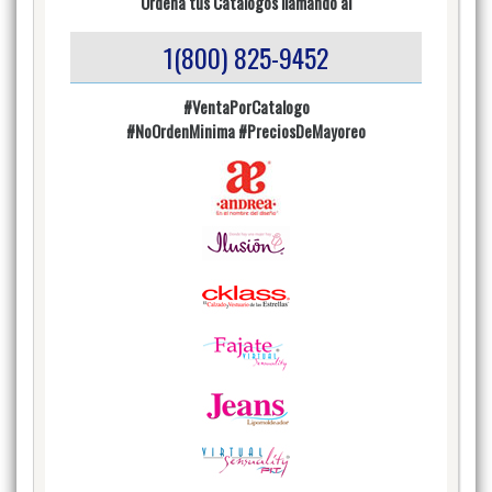
Ordena tus Catalogos llamando al
1(800) 825-9452
#VentaPorCatalogo
#NoOrdenMinima
#PreciosDeMayoreo