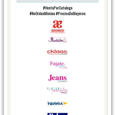
#VentaPorCatalogo
#NoOrdenMinima
#PreciosDeMayoreo