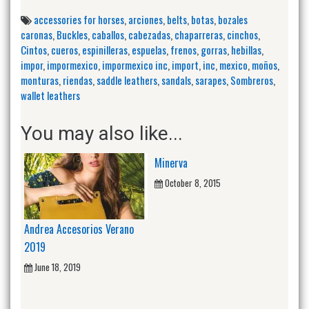
accessories for horses
,
arciones
,
belts
,
botas
,
bozales
caronas
,
Buckles
,
caballos
,
cabezadas
,
chaparreras
,
cinchos
,
Cintos
,
cueros
,
espinilleras
,
espuelas
,
frenos
,
gorras
,
hebillas
,
impor
,
impormexico
,
impormexico inc
,
import
,
inc
,
mexico
,
moños
,
monturas
,
riendas
,
saddle leathers
,
sandals
,
sarapes
,
Sombreros
,
wallet leathers
You may also like...
Minerva
October 8, 2015
Andrea Accesorios Verano
2019
June 18, 2019