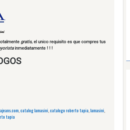
 totalmente
gratis
, el unico requisito es que compres tus
yorista
inmediatamente ! ! !
OGOS
najeans.com
,
catalog lamasini
,
catalogo roberto tapia
,
lamasini
,
rto tapia