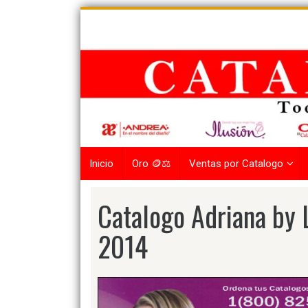
Skip
to
content
Inicio
Oro 🪙⚖️
Ventas por Catalogo
Catalogo Adriana by 
2014