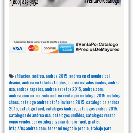
afiliacion
,
andrea
,
andrea 2015
,
andrea en el nombre del
diseño
,
andrea en Estados Unidos
,
andrea estados unidos
,
andrea
usa
,
andrea zapatos
,
andrea zapatos 2015
,
andrea.com
,
andrea.com.mx
,
calzado andrea venta por catalogo 2015
,
catalog
shoes
,
catalogo andrea otoño invierno 2015
,
catalogo de andrea
2015
,
catalogo facil
,
catalogos Andrea
,
catalogos andrea 2015
,
catalogos de andrea usa
,
catalogos undidos
,
catalogos verano
,
como vender por catalogo
,
ganar dinero facil
,
gratis
,
http://us.andrea.com
,
tener mi negocio propio
,
trabajo para