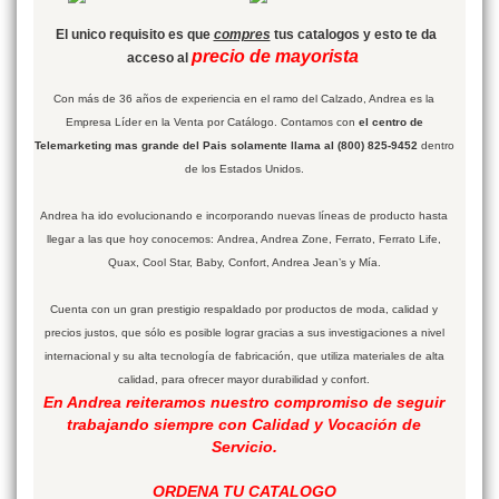
El unico requisito es que
compres
tus catalogos y esto te da
precio de mayorista
acceso al
Con más de 36 años de experiencia en el ramo del Calzado, Andrea es la
Empresa Líder en la Venta por Catálogo. Contamos con
el centro de
Telemarketing mas grande del Pais solamente llama al (800) 825-9452
dentro
de los Estados Unidos.
Andrea ha ido evolucionando e incorporando nuevas líneas de producto hasta
llegar a las que hoy conocemos: Andrea, Andrea Zone, Ferrato, Ferrato Life,
Quax, Cool Star, Baby, Confort, Andrea Jean’s y Mía.
Cuenta con un gran prestigio respaldado por productos de moda, calidad y
precios justos, que sólo es posible lograr gracias a sus investigaciones a nivel
internacional y su alta tecnología de fabricación, que utiliza materiales de alta
calidad, para ofrecer mayor durabilidad y confort.
En Andrea reiteramos nuestro compromiso de seguir
trabajando siempre con Calidad y Vocación de
Servicio.
ORDENA TU CATALOGO