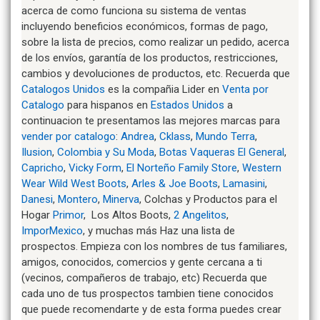
acerca de como funciona su sistema de ventas
incluyendo beneficios económicos, formas de pago,
sobre la lista de precios, como realizar un pedido, acerca
de los envíos, garantía de los productos, restricciones,
cambios y devoluciones de productos, etc. Recuerda que
Catalogos Unidos
es la compañia Lider en
Venta por
Catalogo
para hispanos en
Estados Unidos
a
continuacion te presentamos las mejores marcas para
vender por catalogo
:
Andrea
,
Cklass
,
Mundo Terra
,
Ilusion
,
Colombia y Su Moda
,
Botas Vaqueras El General
,
Capricho
,
Vicky Form
,
El Norteño Family Store
,
Western
Wear Wild West Boots
,
Arles & Joe Boots
,
Lamasini
,
Danesi
,
Montero
,
Minerva
, Colchas y Productos para el
Hogar
Primor
, Los Altos Boots,
2 Angelitos
,
ImporMexico
, y muchas más Haz una lista de
prospectos. Empieza con los nombres de tus familiares,
amigos, conocidos, comercios y gente cercana a ti
(vecinos, compañeros de trabajo, etc) Recuerda que
cada uno de tus prospectos tambien tiene conocidos
que puede recomendarte y de esta forma puedes crear