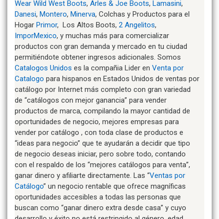
Wear Wild West Boots
,
Arles & Joe Boots
,
Lamasini
,
Danesi
,
Montero
,
Minerva
, Colchas y Productos para el
Hogar
Primor
, Los Altos Boots,
2 Angelitos
,
ImporMexico
, y muchas más para comercializar
productos con gran demanda y mercado en tu ciudad
permitiéndote obtener ingresos adicionales. Somos
Catalogos Unidos
es la compañia Lider en
Venta por
Catalogo
para hispanos en Estados Unidos de ventas por
catálogo por Internet más completo con gran variedad
de “catálogos con mejor ganancia” para vender
productos de marca, compilando la mayor cantidad de
oportunidades de negocio, mejores empresas para
vender por catálogo , con toda clase de productos e
“ideas para negocio” que te ayudarán a decidir que tipo
de negocio deseas iniciar, pero sobre todo, contando
con el respaldo de los “mejores catálogos para venta”,
ganar dinero y afiliarte directamente. Las “
Ventas por
Catálogo
” un negocio rentable que ofrece magníficas
oportunidades accesibles a todas las personas que
buscan como “ganar dinero extra desde casa” y cuyo
desarrollo y éxito no está restringido al género, edad,