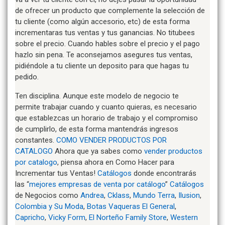
de ofrecer un producto que complemente la selección de
tu cliente (como algún accesorio, etc) de esta forma
incrementaras tus ventas y tus ganancias. No titubees
sobre el precio. Cuando hables sobre el precio y el pago
hazlo sin pena. Te aconsejamos asegures tus ventas,
pidiéndole a tu cliente un deposito para que hagas tu
pedido.
Ten disciplina. Aunque este modelo de negocio te
permite trabajar cuando y cuanto quieras, es necesario
que establezcas un horario de trabajo y el compromiso
de cumplirlo, de esta forma mantendrás ingresos
constantes.
COMO VENDER PRODUCTOS POR
CATALOGO
Ahora que ya sabes como
vender productos
por catalogo
, piensa ahora en Como Hacer para
Incrementar tus Ventas!
Catálogos
donde encontrarás
las “
mejores empresas de venta por catálogo
”
Catálogos
de Negocios como
Andrea
,
Cklass
,
Mundo Terra
,
Ilusion
,
Colombia y Su Moda
,
Botas Vaqueras El General
,
Capricho
,
Vicky Form
,
El Norteño Family Store
,
Western