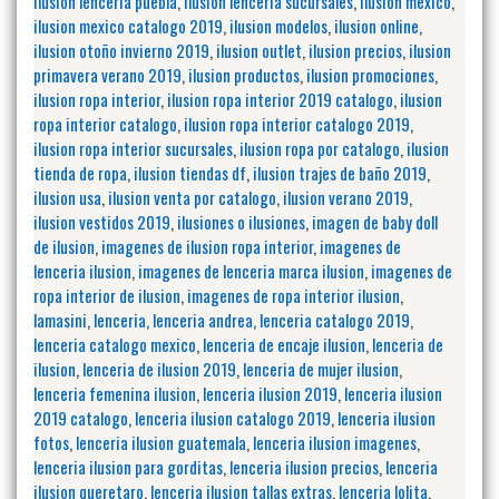
ilusion lenceria puebla
,
ilusion lenceria sucursales
,
ilusion mexico
,
ilusion mexico catalogo 2019
,
ilusion modelos
,
ilusion online
,
ilusion otoño invierno 2019
,
ilusion outlet
,
ilusion precios
,
ilusion
primavera verano 2019
,
ilusion productos
,
ilusion promociones
,
ilusion ropa interior
,
ilusion ropa interior 2019 catalogo
,
ilusion
ropa interior catalogo
,
ilusion ropa interior catalogo 2019
,
ilusion ropa interior sucursales
,
ilusion ropa por catalogo
,
ilusion
tienda de ropa
,
ilusion tiendas df
,
ilusion trajes de baño 2019
,
ilusion usa
,
ilusion venta por catalogo
,
ilusion verano 2019
,
ilusion vestidos 2019
,
ilusiones o ilusiones
,
imagen de baby doll
de ilusion
,
imagenes de ilusion ropa interior
,
imagenes de
lenceria ilusion
,
imagenes de lenceria marca ilusion
,
imagenes de
ropa interior de ilusion
,
imagenes de ropa interior ilusion
,
lamasini
,
lenceria
,
lenceria andrea
,
lenceria catalogo 2019
,
lenceria catalogo mexico
,
lenceria de encaje ilusion
,
lenceria de
ilusion
,
lenceria de ilusion 2019
,
lenceria de mujer ilusion
,
lenceria femenina ilusion
,
lenceria ilusion 2019
,
lenceria ilusion
2019 catalogo
,
lenceria ilusion catalogo 2019
,
lenceria ilusion
fotos
,
lenceria ilusion guatemala
,
lenceria ilusion imagenes
,
lenceria ilusion para gorditas
,
lenceria ilusion precios
,
lenceria
ilusion queretaro
,
lenceria ilusion tallas extras
,
lenceria lolita
,