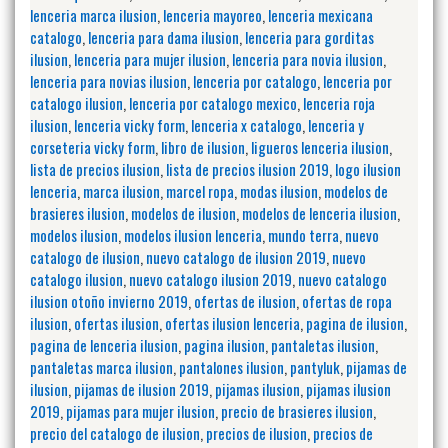
lenceria marca ilusion
,
lenceria mayoreo
,
lenceria mexicana
catalogo
,
lenceria para dama ilusion
,
lenceria para gorditas
ilusion
,
lenceria para mujer ilusion
,
lenceria para novia ilusion
,
lenceria para novias ilusion
,
lenceria por catalogo
,
lenceria por
catalogo ilusion
,
lenceria por catalogo mexico
,
lenceria roja
ilusion
,
lenceria vicky form
,
lenceria x catalogo
,
lenceria y
corseteria vicky form
,
libro de ilusion
,
ligueros lenceria ilusion
,
lista de precios ilusion
,
lista de precios ilusion 2019
,
logo ilusion
lenceria
,
marca ilusion
,
marcel ropa
,
modas ilusion
,
modelos de
brasieres ilusion
,
modelos de ilusion
,
modelos de lenceria ilusion
,
modelos ilusion
,
modelos ilusion lenceria
,
mundo terra
,
nuevo
catalogo de ilusion
,
nuevo catalogo de ilusion 2019
,
nuevo
catalogo ilusion
,
nuevo catalogo ilusion 2019
,
nuevo catalogo
ilusion otoño invierno 2019
,
ofertas de ilusion
,
ofertas de ropa
ilusion
,
ofertas ilusion
,
ofertas ilusion lenceria
,
pagina de ilusion
,
pagina de lenceria ilusion
,
pagina ilusion
,
pantaletas ilusion
,
pantaletas marca ilusion
,
pantalones ilusion
,
pantyluk
,
pijamas de
ilusion
,
pijamas de ilusion 2019
,
pijamas ilusion
,
pijamas ilusion
2019
,
pijamas para mujer ilusion
,
precio de brasieres ilusion
,
precio del catalogo de ilusion
,
precios de ilusion
,
precios de