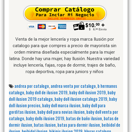
Venta de la mejor lencería y ropa marca Ilusión por
catalogo para que compres a precio de mayorista sin
orden minima diseñada especialmente para la mujer
latina. Donde hay una mujer, hay Ilusión. Nuestra variedad
incluye lencería, fajas, ropa de dormir, trajes de baño,
ropa deportiva, ropa para juniors y niños
andrea por catalogo
,
andrea venta por catalogo
,
b hermanos
catalogo
,
baby doll de ilusion 2019
,
baby doll ilusion 2019
,
baby
doll ilusion 2019 catalogo
,
baby doll ilusion catalogo 2019
,
baby
doll ilusion precios
,
baby doll marca ilusion
,
baby doll para
gorditas ilusion
,
baby doll para novias ilusion
,
baby doll venta por
catalogo
,
baby dolls ilusion 2019
,
batas de baño ilusion
,
batas de
dormir ilusion
,
batas ilusion
,
batas para dormir ilusion
,
beibidol de
ilusion
,
beibidol ilusion
,
bikinis ilusion 2019
,
blusas catalogo