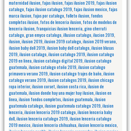
maternidad ilusion
,
fajas ilusion
,
fajas ilusion 2019
,
fajas ilusion
catalogo
,
fajas ilusion catalogo 2019
,
fajas ilusion mexico
,
fajas
marca ilusion
,
fajas por catalogo
,
folleto ilusion
,
fondos
completos ilusion
,
fotos de lenceria ilusion
,
fotos de modelos de
lenceria ilusion
,
franquicias ilusion lenceria
,
gino cherruti
catalogo
,
gran emyco catalogo
,
illusion catalogo
,
ilucion 2019
,
ilusion
,
ilusion 2019
,
ilusion 2019 catalogo
,
ilusion 2019 verano
,
ilusion baby doll 2019
,
ilusion baby doll catalogo
,
ilusion blusas
2019
,
ilusion catalago
,
ilusion catalogo 2019
,
ilusion catalogo
2019 en linea
,
ilusion catalogo digital 2019
,
ilusion catalogo
guatemala
,
ilusion catalogo otoño 2019
,
ilusion catalogo
primavera verano 2019
,
ilusion catalogo trajes de baño
,
ilusion
catalogo verano 2019
,
ilusion catalogos 2019
,
ilusion chicago
ropa interior
,
ilusion corset
,
ilusion costa rica
,
ilusion de
guatemala
,
ilusion donde hay una mujer hay ilusion
,
ilusion en
linea
,
ilusion fondos completos
,
ilusion guatemala
,
ilusion
guatemala catalogo
,
ilusion guatemala catalogo 2019
,
ilusion
lenceria
,
ilusion lenceria 2019 catalogo
,
ilusion lenceria baby
doll
,
ilusion lenceria catalogo 2019
,
ilusion lenceria catalogo
2019 mexico
,
ilusion lenceria chihuahua
,
ilusion lenceria mexico
,