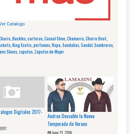
Ver Catalogo
Charro
,
Buckles
,
carteras
,
Casual Shoe
,
Chamarra
,
Charro Boot
,
ackets
,
King Exotic
,
perfumes
,
Ropa
,
Sandalias
,
Sandel
,
Sombreros
,
ns Shoes
,
zapatos
,
Zapatos de Mujer
talogos Digitales 2017-
Andrea Descuble la Nueva
Temporada de Verano
 2017
June 21, 2016