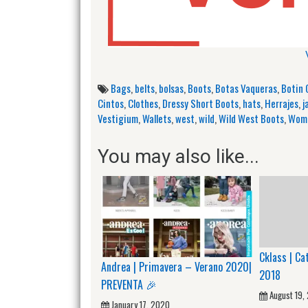
Bags
,
belts
,
bolsas
,
Boots
,
Botas Vaqueras
,
Botin 
Cintos
,
Clothes
,
Dressy Short Boots
,
hats
,
Herrajes
,
j
Vestigium
,
Wallets
,
west
,
wild
,
Wild West Boots
,
Wome
You may also like...
Cklass | Ca
Andrea | Primavera – Verano 2020|
2018
PREVENTA 🎉
August 19,
January 17, 2020