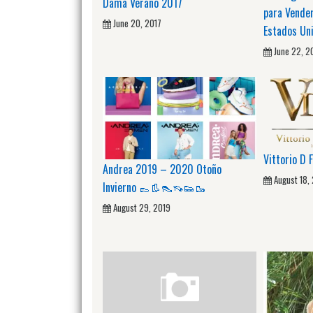
Dama Verano 2017
para Vender
June 20, 2017
Estados Un
June 22, 2
Vittorio D 
Andrea 2019 – 2020 Otoño
August 18,
Invierno 👞👢👠👡👟🥾
August 29, 2019