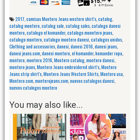
2017
,
camisas Montero Jeans western shirt's
,
catalog
,
catalog montero
,
catalog sale
,
catalog sales
,
catalogo danesi
montero
,
catalogo el komander
,
catalogo monetero jeans
,
catalogo montero
,
catalogo montero danesi
,
catalogos unidos
,
Clothing and accessories
,
danesi
,
danesi 2016
,
danesi jeans
,
danesi jeans.com
,
danesi montero
,
el komander
,
komander ropa
,
montero
,
montero 2016
,
Montero catalog
,
montero danesi
,
montero jeans
,
Montero Jeans embroidered shirt's
,
Montero
Jeans strip shirt's
,
Montero Jeans Western Shirts
,
Montero usa
,
Montero.com
,
monterojeans.com
,
nuevos catalogos danesi
,
nuevos catalogos montero
You may also like...