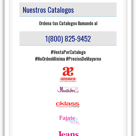
Nuestros Catalogos
Ordena tus Catalogos llamando al
1(800) 825-9452
#VentaPorCatalogo
#NoOrdenMinima
#PreciosDeMayoreo