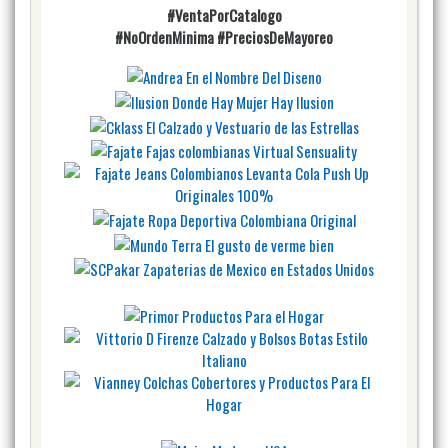
#VentaPorCatalogo
#NoOrdenMinima
#PreciosDeMayoreo