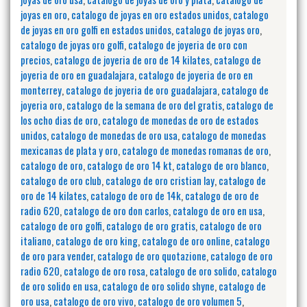
joyas en oro
,
catalogo de joyas en oro estados unidos
,
catalogo
de joyas en oro golfi en estados unidos
,
catalogo de joyas oro
,
catalogo de joyas oro golfi
,
catalogo de joyeria de oro con
precios
,
catalogo de joyeria de oro de 14 kilates
,
catalogo de
joyeria de oro en guadalajara
,
catalogo de joyeria de oro en
monterrey
,
catalogo de joyeria de oro guadalajara
,
catalogo de
joyeria oro
,
catalogo de la semana de oro del gratis
,
catalogo de
los ocho dias de oro
,
catalogo de monedas de oro de estados
unidos
,
catalogo de monedas de oro usa
,
catalogo de monedas
mexicanas de plata y oro
,
catalogo de monedas romanas de oro
,
catalogo de oro
,
catalogo de oro 14 kt
,
catalogo de oro blanco
,
catalogo de oro club
,
catalogo de oro cristian lay
,
catalogo de
oro de 14 kilates
,
catalogo de oro de 14k
,
catalogo de oro de
radio 620
,
catalogo de oro don carlos
,
catalogo de oro en usa
,
catalogo de oro golfi
,
catalogo de oro gratis
,
catalogo de oro
italiano
,
catalogo de oro king
,
catalogo de oro online
,
catalogo
de oro para vender
,
catalogo de oro quotazione
,
catalogo de oro
radio 620
,
catalogo de oro rosa
,
catalogo de oro solido
,
catalogo
de oro solido en usa
,
catalogo de oro solido shyne
,
catalogo de
oro usa
,
catalogo de oro vivo
,
catalogo de oro volumen 5
,