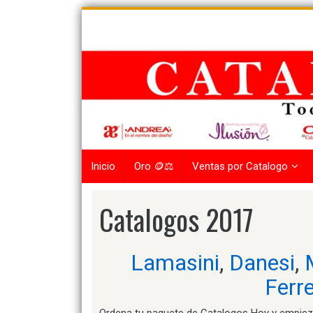
Skip
to
content
Inicio
Oro 🪙⚖️
Ventas por Catalogo
Catalogos 2017
Lamasini
,
Danesi
,
Ferre
Ordena tu paquete de Catalogos Hoy y empieza