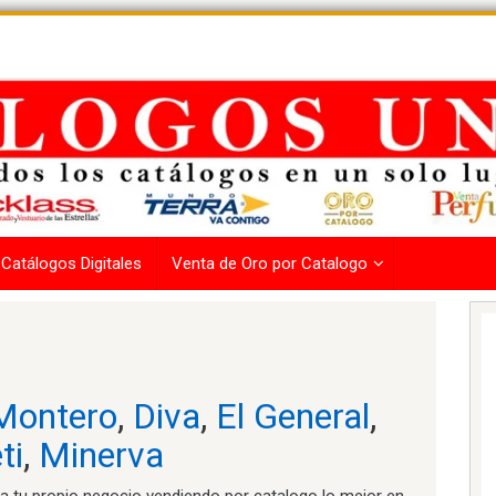
Catálogos Digitales
Venta de Oro por Catalogo
Montero
,
Diva
,
El General
,
ti
,
Minerva
 tu propio negocio vendiendo por catalogo lo mejor en