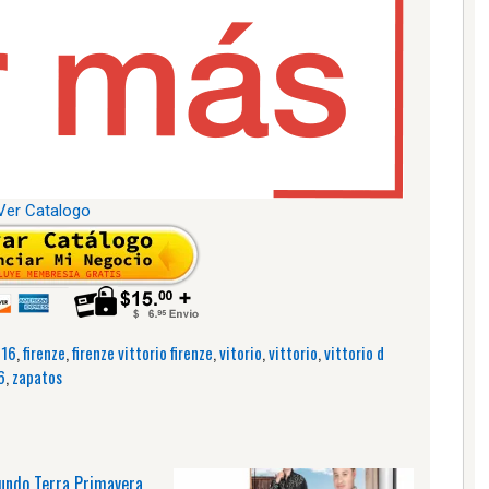
Ver Catalogo
016
,
firenze
,
firenze vittorio firenze
,
vitorio
,
vittorio
,
vittorio d
6
,
zapatos
undo Terra Primavera