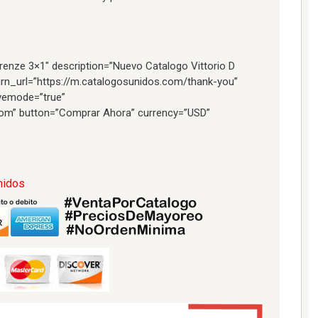
renze 3×1″ description=”Nuevo Catalogo Vittorio D
eturn_url=”https://m.catalogosunidos.com/thank-you”
ivemode=”true”
om” button=”Comprar Ahora” currency=”USD”
nidos