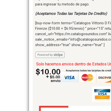
para ingresar tu metodo de pago.
(Aceptamos Todas las Tarjetas De Credito)
[buy-now-form terms=”Catalogos Vittorio D Fi
Firenze ($10.00 + $6.95/envio) ” price=”15″ r
cancel_url=”https://m.catalogosunidos.com” l
sale_notice_emails=”info@catalogosunidos.c
show_address=”true” show_name=”true” ]
Solo hacemos envios dentro de Estados U