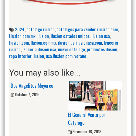
2024
,
catalogo ilusion
,
catalogos para vender
,
illusion.com
,
illusion.com.mx
,
Ilusion
,
ilusion estados unidos
,
ilusion usa
,
Ilusion.com
,
Ilusion.com.mx
,
ilusion.us
,
ilusionusa.com
,
lenceria
ilusion
,
lenceria ilusion usa
,
nuevo catalogo
,
productos ilusion
,
ropa interior ilusion
,
usa.ilusion.com
,
verano
You may also like...
Dos Angelitos Mayoreo
October 7, 2015
El General Venta por
Catalogo
November 18, 2019