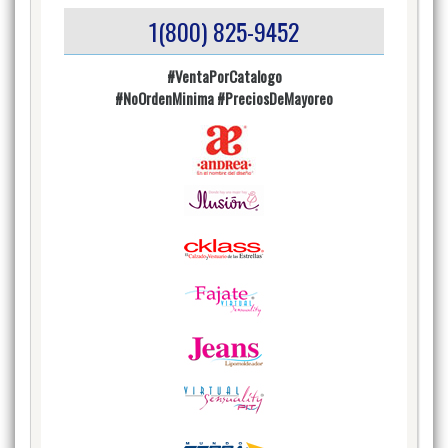
1(800) 825-9452
#VentaPorCatalogo
#NoOrdenMinima
#PreciosDeMayoreo