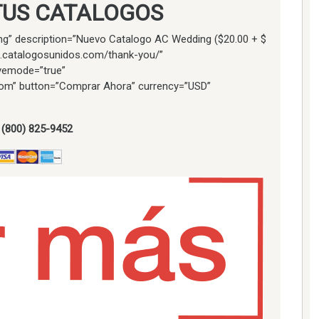
TUS CATALOGOS
g” description=”Nuevo Catalogo AC Wedding ($20.00 + $
//m.catalogosunidos.com/thank-you/”
ivemode=”true”
om” button=”Comprar Ahora” currency=”USD”
. (800) 825-9452