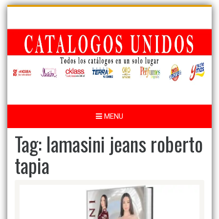
Skip
to
content
MENU
Tag:
lamasini jeans roberto
tapia