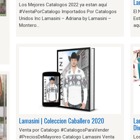
La
Los Mejores Catalogos 2022 ya estan aquí
#VentaPorCatalogo Importados Por Catalogos
El
Unidos Inc Lamasini – Adriana by Lamasini –
Es
Montero…
aq
Lamasini | Coleccion Caballero 2020
La
Di
Venta por Catalogo #CatalogosParaVender
#PreciosDeMayoreo Catalogo Lamasini Venta
Lo