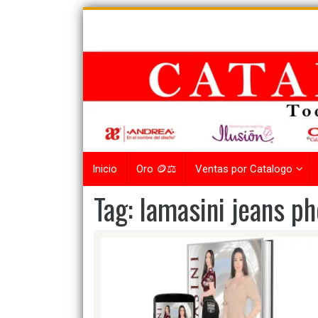
Skip
to
content
Inicio
Oro 🪙⚖️
Ventas por Catalogo
Tag:
lamasini jeans p