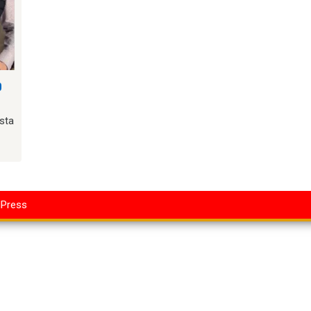
o
sta
dPress