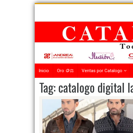
Skip
to
content
Inicio
Oro 🪙⚖️
Ventas por Catalogo
Tag:
catalogo digital 